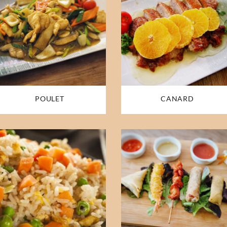
POULET
CANARD