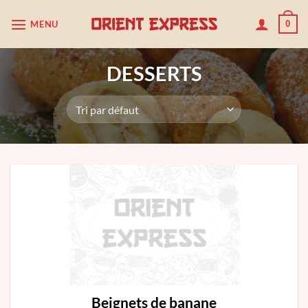
Passer
MENU
0
au
contenu
DESSERTS
Beignets de banane