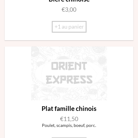
€
3,00
+1 au panier
Plat famille chinois
€
11,50
Poulet, scampis, boeuf, porc.