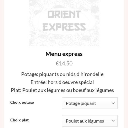
Menu express
€
14,50
Potage: piquants ou nids d'hirondelle
Entrée: hors d'oeuvre spécial
Plat: Poulet aux légumes ou boeuf aux légumes
Ce
Choix potage
produit
a
Choix plat
plusieurs