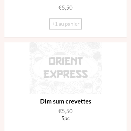
€
5,50
+1 au panier
Dim sum crevettes
€
5,50
5pc