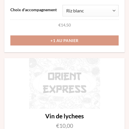
variations.
Les
Choix d'accompagnement
options
€
14,50
peuvent
être
+1 AU PANIER
choisies
sur
la
page
du
produit
Vin de lychees
€
10,00