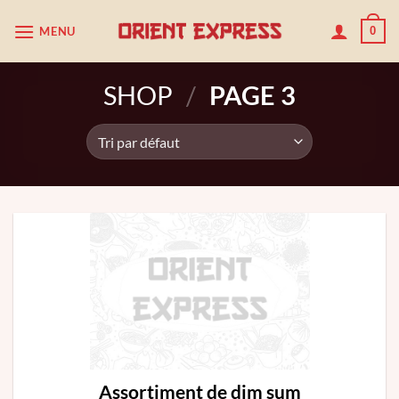
Passer
MENU
0
au
contenu
SHOP
/
PAGE 3
Assortiment de dim sum