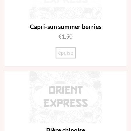
Capri-sun summer berries
€
1,50
épuisé
Bière chinoise