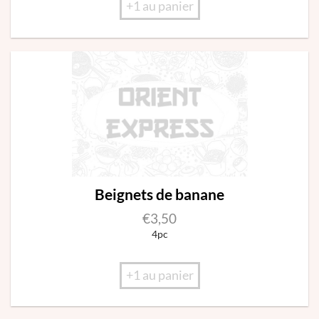
+1 au panier
Beignets de banane
€
3,50
4pc
+1 au panier