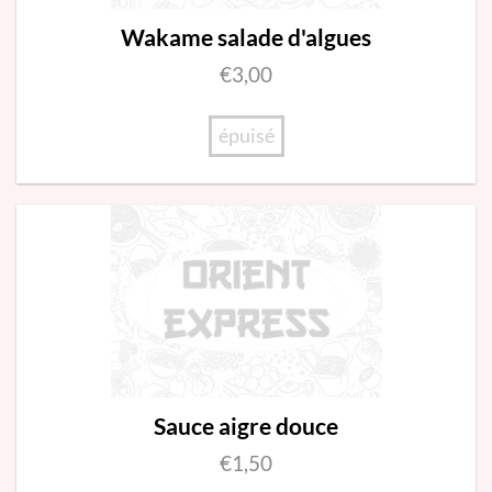
Wakame salade d'algues
€
3,00
épuisé
Sauce aigre douce
€
1,50