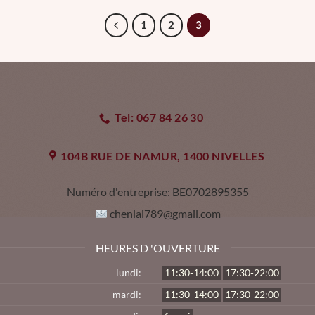
1
2
3
Tel: 067 84 26 30
104B RUE DE NAMUR, 1400 NIVELLES
Numéro d'entreprise:
BE0702895355
chenlai789@gmail.com
HEURES D 'OUVERTURE
lundi:
11:30-14:00
17:30-22:00
mardi:
11:30-14:00
17:30-22:00